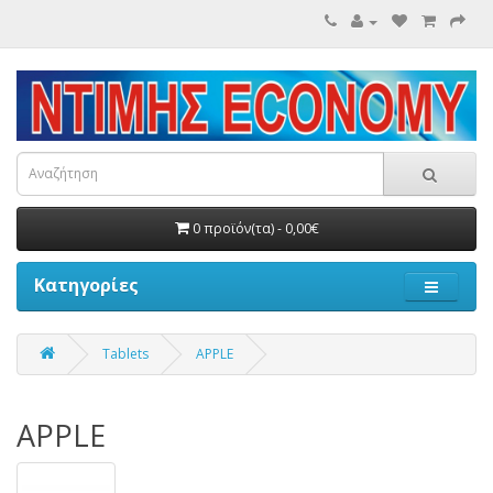
0 προϊόν(τα) - 0,00€
Κατηγορίες
Tablets
APPLE
APPLE