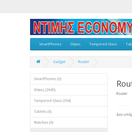
SmartPhones
Θήκες
Tempered Glass
Tab
Gadget
Router
SmartPhones (0)
Rou
Θήκες (2645)
Router
Tempered Glass (394)
Tablets (0)
Δεν υπάρ
Watches (0)