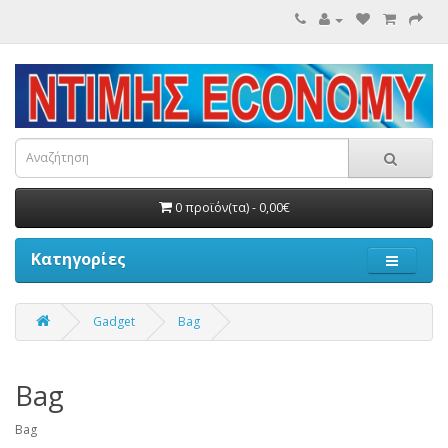
0 προϊόν(τα) - 0,00€
Κατηγορίες
Gadget
Bag
Bag
Bag