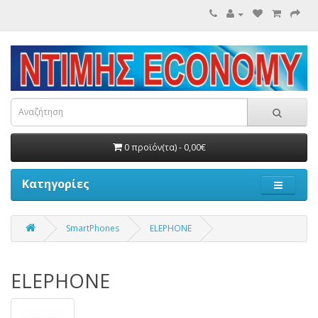
0 προϊόν(τα) - 0,00€
Κατηγορίες
SmartPhones
ELEPHONE
ELEPHONE