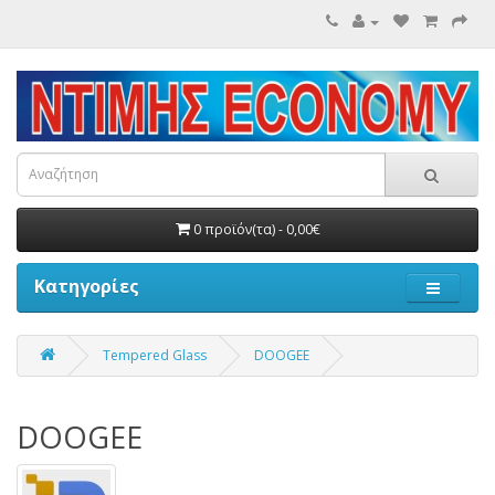
0 προϊόν(τα) - 0,00€
Κατηγορίες
Tempered Glass
DOOGEE
DOOGEE