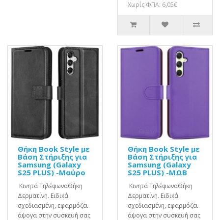
Χωρίς ΦΠΑ: 6,05€
Θήκη Book Style με
Θήκη Book Style με
Βάση Στήριξης για
Βάση Στήριξης για
Samsung (Galaxy
Samsung (Galaxy
S25 PLUS) -Μαύρο
S25 PLUS) -ΜΩΒ
Κινητά ΤηλέφωναΘήκη
Κινητά ΤηλέφωναΘήκη
Δερματίνη. Ειδικά
Δερματίνη. Ειδικά
σχεδιασμένη, εφαρμόζει
σχεδιασμένη, εφαρμόζει
άψογα στην συσκευή σας
άψογα στην συσκευή σας