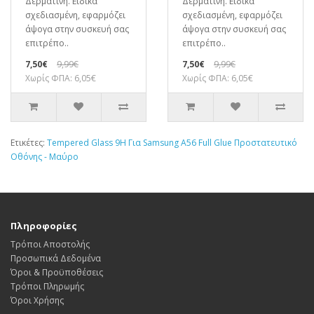
Δερματίνη. Ειδικά
Δερματίνη. Ειδικά
σχεδιασμένη, εφαρμόζει
σχεδιασμένη, εφαρμόζει
άψογα στην συσκευή σας
άψογα στην συσκευή σας
επιτρέπο..
επιτρέπο..
7,50€
9,99€
7,50€
9,99€
Χωρίς ΦΠΑ: 6,05€
Χωρίς ΦΠΑ: 6,05€
Ετικέτες:
Tempered Glass 9H Για Samsung A56 Full Glue Προστατευτικό
Οθόνης - Μαύρο
Πληροφορίες
Τρόποι Αποστολής
Προσωπικά Δεδομένα
Όροι & Προϋποθέσεις
Τρόποι Πληρωμής
Όροι Χρήσης