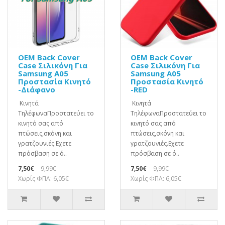
OEM Back Cover
OEM Back Cover
Case Σιλικόνη Για
Case Σιλικόνη Για
Samsung A05
Samsung A05
Προστασία Κινητό
Προστασία Κινητό
-Διάφανο
-RED
Κινητά
Κινητά
ΤηλέφωναΠροστατεύει το
ΤηλέφωναΠροστατεύει το
κινητό σας από
κινητό σας από
πτώσεις,σκόνη και
πτώσεις,σκόνη και
γρατζουνιές.Eχετε
γρατζουνιές.Eχετε
πρόσβαση σε ό..
πρόσβαση σε ό..
7,50€
9,99€
7,50€
9,99€
Χωρίς ΦΠΑ: 6,05€
Χωρίς ΦΠΑ: 6,05€