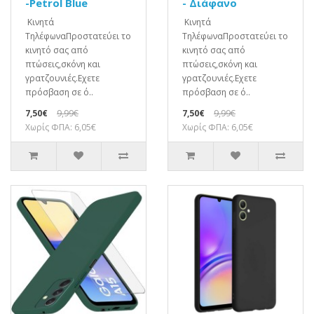
-Petrol Blue
- Διάφανο
Κινητά
Κινητά
ΤηλέφωναΠροστατεύει το
ΤηλέφωναΠροστατεύει το
κινητό σας από
κινητό σας από
πτώσεις,σκόνη και
πτώσεις,σκόνη και
γρατζουνιές.Eχετε
γρατζουνιές.Eχετε
πρόσβαση σε ό..
πρόσβαση σε ό..
7,50€
9,99€
7,50€
9,99€
Χωρίς ΦΠΑ: 6,05€
Χωρίς ΦΠΑ: 6,05€