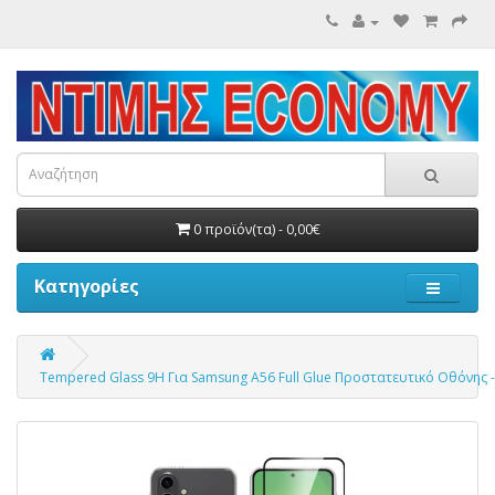
0 προϊόν(τα) - 0,00€
Κατηγορίες
Tempered Glass 9H Για Samsung A56 Full Glue Προστατευτικό Οθόνης