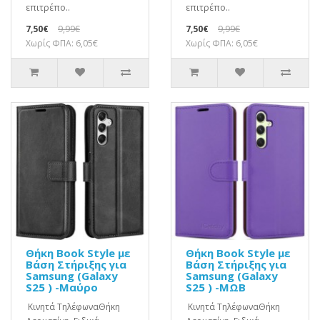
επιτρέπο..
επιτρέπο..
7,50€
9,99€
7,50€
9,99€
Χωρίς ΦΠΑ: 6,05€
Χωρίς ΦΠΑ: 6,05€
Θήκη Book Style με
Θήκη Book Style με
Βάση Στήριξης για
Βάση Στήριξης για
Samsung (Galaxy
Samsung (Galaxy
S25 ) -Μαύρο
S25 ) -ΜΩΒ
Κινητά ΤηλέφωναΘήκη
Κινητά ΤηλέφωναΘήκη