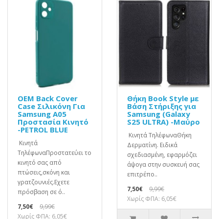
OEM Back Cover
Θήκη Book Style με
Case Σιλικόνη Για
Βάση Στήριξης για
Samsung A05
Samsung (Galaxy
Προστασία Κινητό
S25 ULTRA) -Μαύρο
-PETROL BLUE
Κινητά ΤηλέφωναΘήκη
Κινητά
Δερματίνη. Ειδικά
ΤηλέφωναΠροστατεύει το
σχεδιασμένη, εφαρμόζει
κινητό σας από
άψογα στην συσκευή σας
πτώσεις,σκόνη και
επιτρέπο..
γρατζουνιές.Eχετε
7,50€
9,99€
πρόσβαση σε ό..
Χωρίς ΦΠΑ: 6,05€
7,50€
9,99€
Χωρίς ΦΠΑ: 6,05€