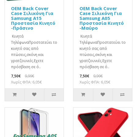
OEM Back Cover
OEM Back Cover
Case Σιλικόνη Για
Case Σιλικόνη Για
Samsung A15
Samsung A05
Προστασία Κινητό
Προστασία Κινητό
-Πράσινο
-Μαύρο
Κινητά
Κινητά
ΤηλέφωναΠροστατεύει το
ΤηλέφωναΠροστατεύει το
κινητό σας από
κινητό σας από
πτώσεις,σκόνη και
πτώσεις,σκόνη και
γρατζουνιές.Eχετε
γρατζουνιές.Eχετε
πρόσβαση σε ό..
πρόσβαση σε ό..
7,50€
9,99€
7,50€
9,99€
Χωρίς ΦΠΑ: 6,05€
Χωρίς ΦΠΑ: 6,05€