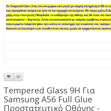
Το Tempered Glass είναι ένα αντιχαρακτικό γυαλί με υψηλή σκληρότητα 9H το ο
σας smartphone ακόμη και από τα πιο αιχμηρά αντικείμενα. Με πάχος μόλις 0,3
χάρη στην επίστρωση Oleophobic το καθάρισμα της οθόνης σας θα είναι πιο εύκ
αποτυπώματα – δαχτυλιές. Είναι κατασκευασμένο με υψηλής ακρίβειας στρογγυλ
συγκεκριμένο tempered glass έχει κόλλα σε ολόκληρη την επιφάνειά του, πράγμα 
δύσκολο να ξεκολλήσει και τοποθετείται εύκολα, χωρίς να σχηματίζονται φουσκά
Tempered Glass 9H Για
Samsung A56 Full Glue
Προστατευτικό Οθόνης -