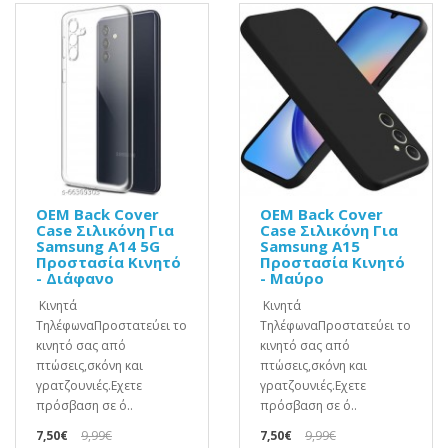
OEM Back Cover
OEM Back Cover
Case Σιλικόνη Για
Case Σιλικόνη Για
Samsung A14 5G
Samsung A15
Προστασία Κινητό
Προστασία Κινητό
- Διάφανο
- Μαύρο
Κινητά
Κινητά
ΤηλέφωναΠροστατεύει το
ΤηλέφωναΠροστατεύει το
κινητό σας από
κινητό σας από
πτώσεις,σκόνη και
πτώσεις,σκόνη και
γρατζουνιές.Eχετε
γρατζουνιές.Eχετε
πρόσβαση σε ό..
πρόσβαση σε ό..
7,50€
9,99€
7,50€
9,99€