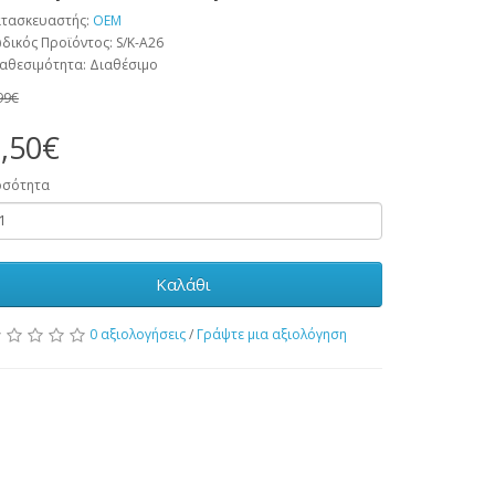
τασκευαστής:
OEM
δικός Προϊόντος: S/K-A26
αθεσιμότητα: Διαθέσιμο
99€
,50€
οσότητα
Καλάθι
0 αξιολογήσεις
/
Γράψτε μια αξιολόγηση