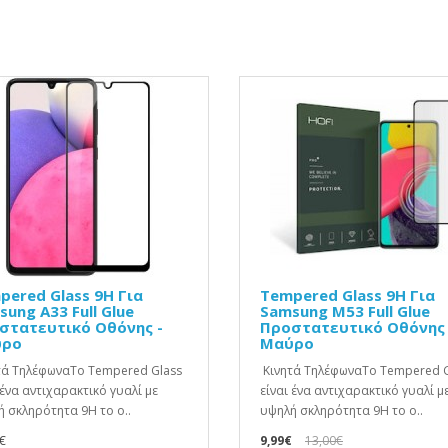
pered Glass 9H Για
Tempered Glass 9H Για
ung A33 Full Glue
Samsung M53 Full Glue
στατευτικό Οθόνης -
Προστατευτικό Οθόνης 
ρο
Μαύρο
τά ΤηλέφωναΤο Tempered Glass
Κινητά ΤηλέφωναΤο Tempered G
 ένα αντιχαρακτικό γυαλί με
είναι ένα αντιχαρακτικό γυαλί μ
 σκληρότητα 9H το ο..
υψηλή σκληρότητα 9H το ο..
€
9,99€
13,00€