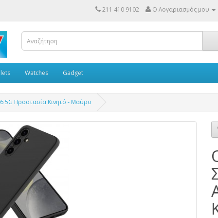
211 410 9102
Ο Λογαριασμός μου
lets
Watches
Gadget
26 5G Προστασία Κινητό - Μαύρο