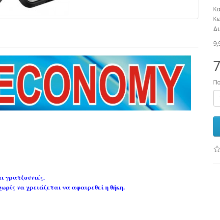
Κα
Κω
Δι
9,
7
Π
ι γρατζουνιές.
ωρίς να χρειάζεται να αφαιρεθεί η θήκη.