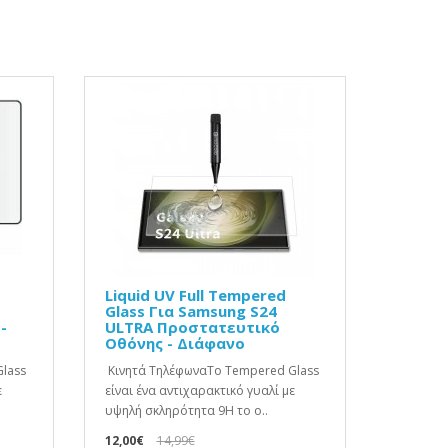
Liquid UV Full Tempered
Glass Για Samsung S24
-
ULTRA Προστατευτικό
Οθόνης - Διάφανο
lass
Κινητά ΤηλέφωναΤο Tempered Glass
ε
είναι ένα αντιχαρακτικό γυαλί με
υψηλή σκληρότητα 9H το ο..
12,00€
14,99€