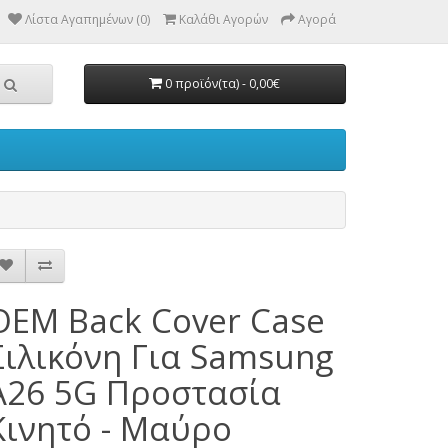
Λίστα Αγαπημένων (0)
Καλάθι Αγορών
Αγορά
0 προϊόν(τα) - 0,00€
OEM Back Cover Case
Σιλικόνη Για Samsung
A26 5G Προστασία
Κινητό - Μαύρο