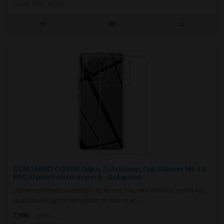
Χωρίς ΦΠΑ: 6,05€
OEM HARD COVER Θήκη Σιλικόνης Για Xiaomi MI 13
PRO Προστασία Κινητό -Διάφανο
χαρακτηριστικΠροστατεύει το κινητό σας από πτώσεις,σκόνη και
γρατζουνιές.Eχετε πρόσβαση σε όλα τα κο..
7,50€
9,92€