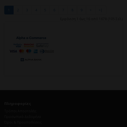
1
2
3
4
5
6
7
8
9
>
>|
Εμφάνιση 1 έως 16 από 1678 (105 Σελ.)
Πληροφορίες
Τρόποι Αποστολής
Προσωπικά Δεδομένα
Όροι & Προϋποθέσεις