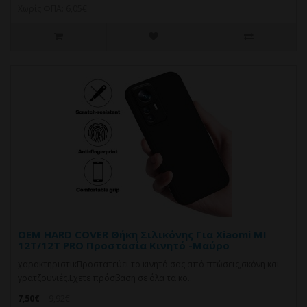
Χωρίς ΦΠΑ: 6,05€
OEM HARD COVER Θήκη Σιλικόνης Για Xiaomi MI
12T/12T PRO Προστασία Κινητό -Μαύρο
χαρακτηριστικΠροστατεύει το κινητό σας από πτώσεις,σκόνη και
γρατζουνιές.Eχετε πρόσβαση σε όλα τα κο..
7,50€
9,92€