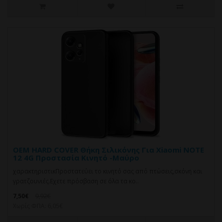
OEM HARD COVER Θήκη Σιλικόνης Για Xiaomi NOTE
12 4G Προστασία Κινητό -Μαύρο
χαρακτηριστικΠροστατεύει το κινητό σας από πτώσεις,σκόνη και
γρατζουνιές.Eχετε πρόσβαση σε όλα τα κο..
7,50€
9,92€
Χωρίς ΦΠΑ: 6,05€