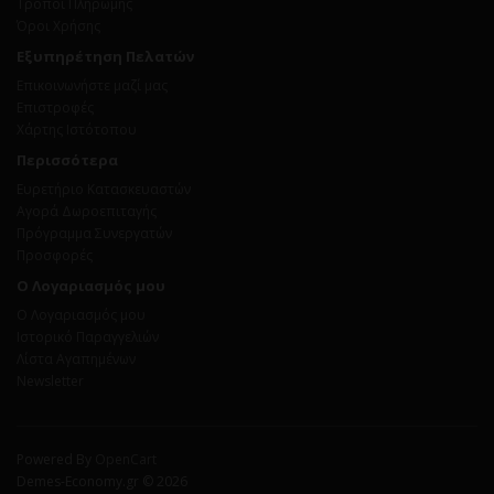
Τρόποι Πληρωμής
Όροι Χρήσης
Εξυπηρέτηση Πελατών
Επικοινωνήστε μαζί μας
Επιστροφές
Χάρτης Ιστότοπου
Περισσότερα
Ευρετήριο Κατασκευαστών
Αγορά Δωροεπιταγής
Πρόγραμμα Συνεργατών
Προσφορές
Ο Λογαριασμός μου
Ο Λογαριασμός μου
Ιστορικό Παραγγελιών
Λίστα Αγαπημένων
Newsletter
Powered By
OpenCart
Demes-Economy.gr © 2026