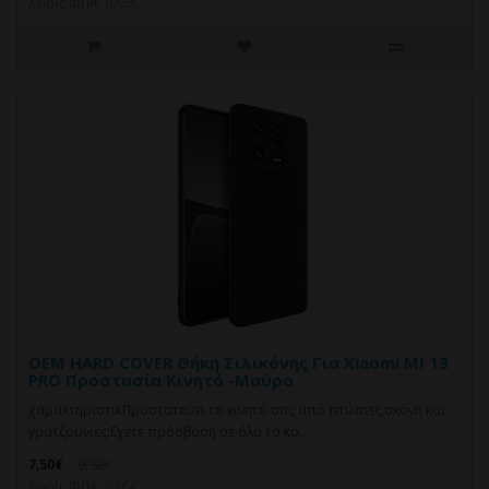
Χωρίς ΦΠΑ: 6,05€
OEM HARD COVER Θήκη Σιλικόνης Για Xiaomi MI 13
PRO Προστασία Κινητό -Μαύρο
χαρακτηριστικΠροστατεύει το κινητό σας από πτώσεις,σκόνη και
γρατζουνιές.Eχετε πρόσβαση σε όλα τα κο..
7,50€
9,92€
Χωρίς ΦΠΑ: 6,05€