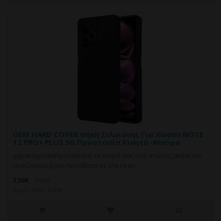
OEM HARD COVER Θήκη Σιλικόνης Για Xiaomi NOTE
12 PRO+ PLUS 5G Προστασία Κινητό -Μαύρο
χαρακτηριστικΠροστατεύει το κινητό σας από πτώσεις,σκόνη και
γρατζουνιές.Eχετε πρόσβαση σε όλα τα κο..
7,50€
9,92€
Χωρίς ΦΠΑ: 6,05€