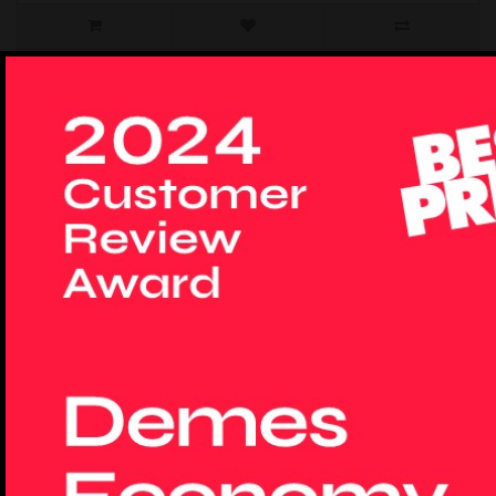
OEM HARD COVER Θήκη Σιλικόνης Για Xiaomi NOTE
12 4G Προστασία Κινητό - Διάφανο
χαρακτηριστικΠροστατεύει το κινητό σας από πτώσεις,σκόνη και
γρατζουνιές.Eχετε πρόσβαση σε όλα τα κο..
7,50€
9,92€
Χωρίς ΦΠΑ: 6,05€