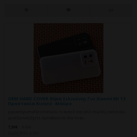
OEM HARD COVER Θήκη Σιλικόνης Για Xiaomi MI 13
Προστασία Κινητό -Μαύρο
χαρακτηριστικΠροστατεύει το κινητό σας από πτώσεις,σκόνη και
γρατζουνιές.Eχετε πρόσβαση σε όλα τα κο..
7,50€
9,92€
Χωρίς ΦΠΑ: 6,05€