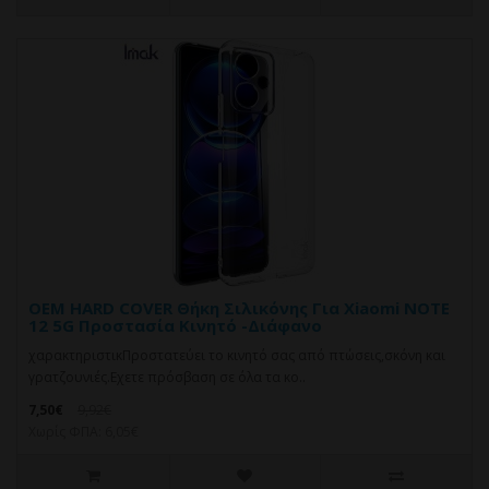
OEM HARD COVER Θήκη Σιλικόνης Για Xiaomi NOTE
12 5G Προστασία Κινητό -Διάφανο
χαρακτηριστικΠροστατεύει το κινητό σας από πτώσεις,σκόνη και
γρατζουνιές.Eχετε πρόσβαση σε όλα τα κο..
7,50€
9,92€
Χωρίς ΦΠΑ: 6,05€