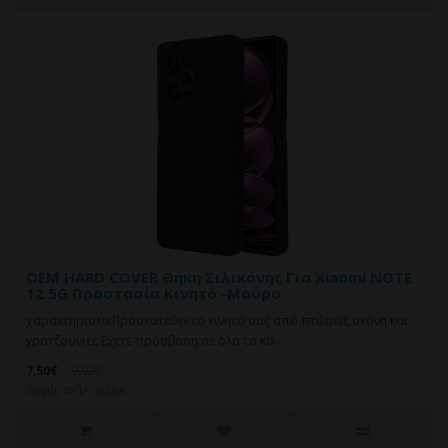
OEM HARD COVER Θήκη Σιλικόνης Για Xiaomi NOTE
12 5G Προστασία Κινητό -Μαύρο
χαρακτηριστικΠροστατεύει το κινητό σας από πτώσεις,σκόνη και
γρατζουνιές.Eχετε πρόσβαση σε όλα τα κο..
7,50€
9,92€
Χωρίς ΦΠΑ: 6,05€