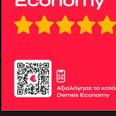
OEM HARD COVER Θήκη Σιλικόνης Για Xiaomi NOTE
12 4G Προστασία Κινητό -Κόκκινο
χαρακτηριστικΠροστατεύει το κινητό σας από πτώσεις,σκόνη και
γρατζουνιές.Eχετε πρόσβαση σε όλα τα κο..
7,50€
9,92€
Χωρίς ΦΠΑ: 6,05€