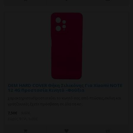
OEM HARD COVER Θήκη Σιλικόνης Για Xiaomi NOTE
12 4G Προστασία Κινητό -Φούξια
χαρακτηριστικΠροστατεύει το κινητό σας από πτώσεις,σκόνη και
γρατζουνιές.Eχετε πρόσβαση σε όλα τα κο..
7,50€
9,92€
Χωρίς ΦΠΑ: 6,05€